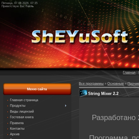
Пятница, 07.08.2026, 07:35
Приветствую Вас
Гость
Главная
|
Все программы
»
Основные
»
Прочи
Меню сайта
String Mixer 2.2
Главная страница
Продукты
Виды лицензий
Разработано 
Гостевая книга
Правила
Контакты
Архив
Программа п