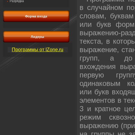
Разрядка
в случайном по
словам, буквам
Форма входа
или букв форм
выражению-ра
Лидеры
текста, в котор
выражение, ста
Программы от IZone.ru
групп, а до
вхождения выр
первую груп
одинаковым к
или букв
входящ
элементов в те
3 и кратное це
режим сквозн
выражению (при 
на группы не з