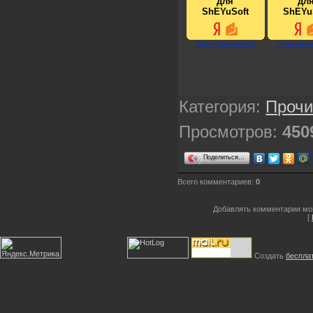
для
дл
ShEYuSoft
ShEYu
Категория
:
Прочи
Просмотров
:
450
Поделиться…
Всего комментариев
:
0
Добавлять комментарии мог
[
Создать
беспла